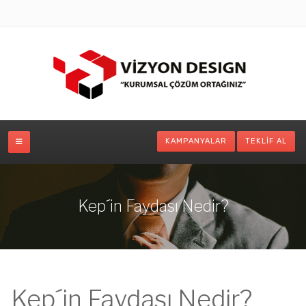
KAMPANYALAR
TEKLIF AL
Kep´in Faydası Nedir?
Kep´in Faydası Nedir?