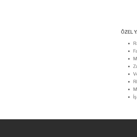
ÖZEL 
R
Fa
Mü
Z
Ve
Ri
Ma
İş