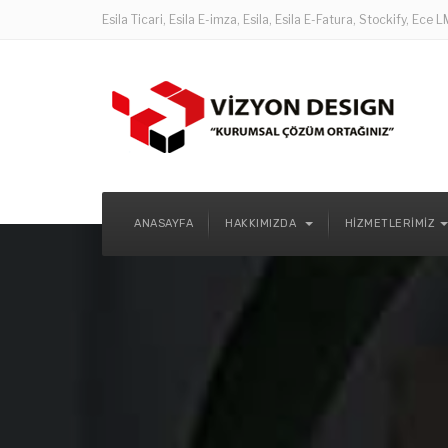
Esila Ticari, Esila E-imza, Esila, Esila E-Fatura, Stockify, Ece
ANASAYFA
HAKKIMIZDA
HIZMETLERIMIZ