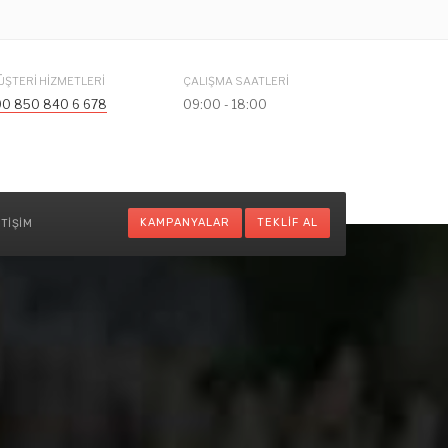
ÜŞTERI HIZMETLERI
ÇALIŞMA SAATLERI
90 850 840 6 678
09:00 - 18:00
KAMPANYALAR
TEKLIF AL
ETIŞIM