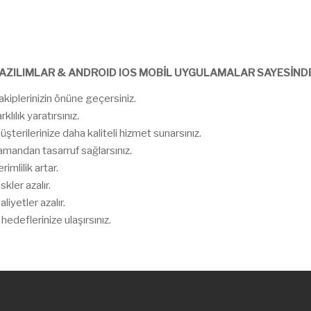
YAZILIMLAR & ANDROID IOS MOBİL UYGULAMALAR SAYESİND
akiplerinizin önüne geçersiniz.
rklılık yaratırsınız.
şterilerinize daha kaliteli hizmet sunarsınız.
amandan tasarruf sağlarsınız.
rimlilik artar.
skler azalır.
liyetler azalır.
 hedeflerinize ulaşırsınız.