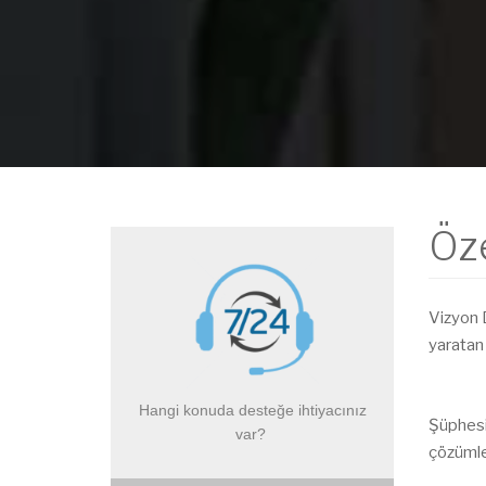
Öze
Vizyon 
yaratan 
Hangi konuda desteğe ihtiyacınız
Şüphesiz
var?
çözümle