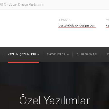
 LMS Bir Vizyon Design Markasıdır.
E-POSTA
M
destek@vizyondesign.com
+
YAZILIM ÇÖZÜMLERI
E-ÇÖZÜMLER
BILGI BANKASI
İL
Özel Yazılımlar