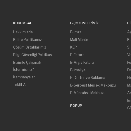
KURUMSAL
E-ÇÖZÜMLERIMIZ
H
Hakkımızda
E-imza
Ağ
Kalite Politikamız
Mali Mühür
Ku
Çözüm Ortaklarımız
KEP
Si
Bilgi Güvenliği Politikası
E-Fatura
Ve
Bizimle Çalışmak
E-Arşiv Fatura
Fe
İstermisiniz?
E-İrsaliye
Do
Kampanyalar
E-Defter ve Saklama
El
Teklif Al
E-Serbest Meslek Makbuzu
Ma
E-Müstahsil Makbuzu
Ar
En
POPUP
Gü