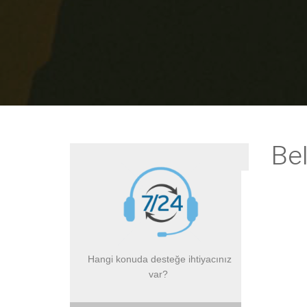
Bel
S
I
I
I
Hangi konuda desteğe ihtiyacınız
T
var?
T