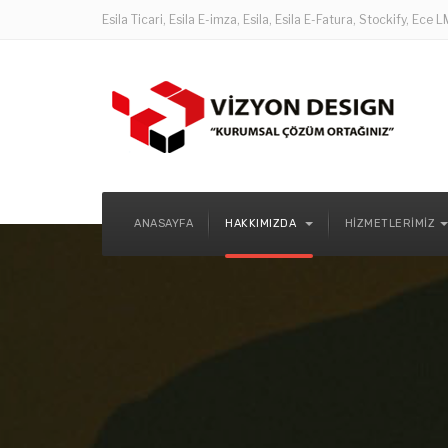
Esila Ticari, Esila E-imza, Esila, Esila E-Fatura, Stockify, Ece
ANASAYFA
HAKKIMIZDA
HIZMETLERIMIZ