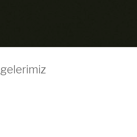
gelerimiz
pice (TS ISO/IEC 15504)
SO 20000-1:2018 BİLGİ TEKNOLOJİLERİ HİZMET YÖNETİM SİS
SO 27001 BİLGİ GÜVENLİĞİ YÖNETİM SİSTEMİ (BGYS)
SO 22301 TOPLUMSAL GÜVENLİK VE İŞ SÜREKLİLİĞİ YÖNETİM
S 13298 ELEKTRONİK BELGE YÖNETİM SİSTEMİ
EKNOLOJİK ÜRÜN DENEYİM BELGESİ