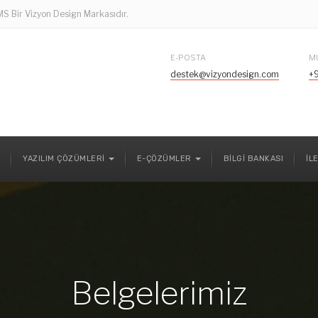
 LMS Bir Vizyon Design Markasıdır.
E-POSTA
M
destek@vizyondesign.com
+
YAZILIM ÇÖZÜMLERI
E-ÇÖZÜMLER
BILGI BANKASI
İL
Belgelerimiz