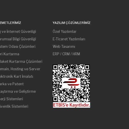
IZMETLERIMIZ
YAZILIM ÇÖZÜMLERIMIZ
 ve İnternet Güvenliği
Özel Yazılımlar
rumsal Bilgi Güvenliği
E-Ticaret Yazılımları
stem Odası Çözümleri
Web Tasarımı
ri Kurtarma
ERP / CRM / HRM
laket Kurtarma Çözümleri
main, Hosting ve Server
ektronik Kart İmalatı
rka ve Patent
aştırma ve Geliştirme
erji Sistemleri
venlik Sistemleri