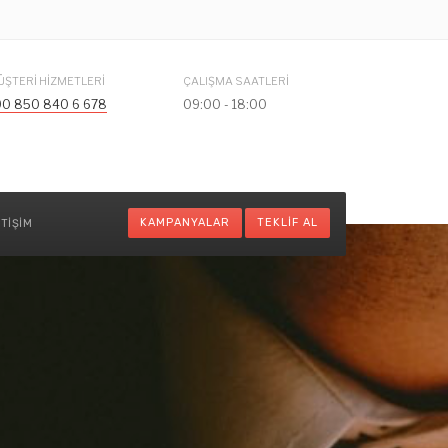
ÜŞTERI HIZMETLERI
ÇALIŞMA SAATLERI
90 850 840 6 678
09:00 - 18:00
KAMPANYALAR
TEKLIF AL
ETIŞIM