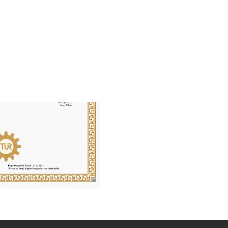
Önemli Duyuru
01.04.2026
tarihinden itibaren tüm ticari ve operasyonel
faaliyetlerimizi Esila Teknoloji üzerinden devam edeceğiz.
www.esilateknoloji.com.tr
31 Mart 2026