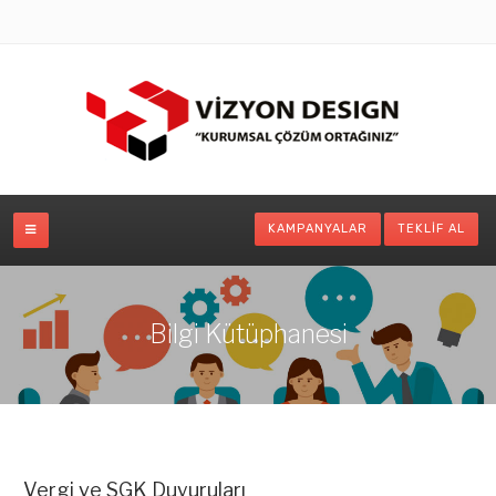
KAMPANYALAR
TEKLIF AL
Bilgi Kütüphanesi
Vergi ve SGK Duyuruları